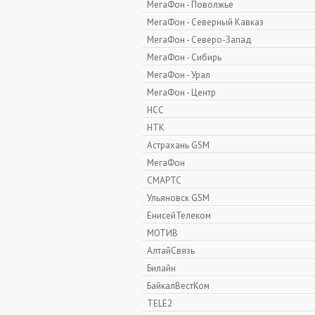
МегаФон - Поволжье
МегаФон - Северный Кавказ
МегаФон - Северо-Запад
МегаФон - Сибирь
МегаФон - Урал
МегаФон - Центр
НСС
НТК
Астрахань GSM
МегаФон
СМАРТС
Ульяновск GSM
ЕнисейТелеком
МОТИВ
АлтайСвязь
Билайн
БайкалВестКом
TELE2